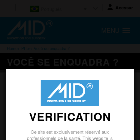
Acessar
Português
MENU
Home
>
Pt-br
> Você se enquadra ?
VOCÊ SE ENQUADRA ?
QUAL É A FRONTEIRA ENTRE
UM SIMPLES SOBREPESO E A
VERDADEIRA OBESIDADE ?
VERIFICATION
Para saber, basta calcular o Índice de Massa Corporal
(IMC), que leva em conta a relação do peso e a altura de uma
Ce site est exclusivement réservé aux
pessoa:
professionnels de la santé. This website is