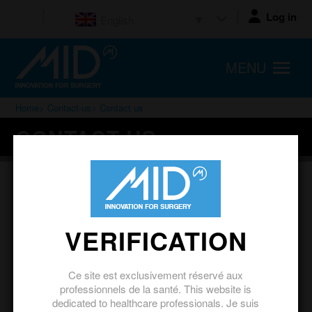
Log in
English
MENU
Home
>
Contact-us
> Contact us
CONTACT US
VERIFICATION
Ce site est exclusivement réservé aux
professionnels de la santé. This website is
dedicated to healthcare professionals. Je suis