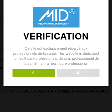
LATI
VERIFICATION
 CON IL BENDAGGIO MIDBAND
Ce site est exclusivement réservé aux
professionnels de la santé. This website is dedicated
to healthcare professionals. Je suis professionnel de
TM
re alla regolazione nel posizionamento del bendaggio
MIDBAND
.
la santé. I am a healthcare professional.
s durante l'intervento chirurgico per determinare la dimensione della t
SI
NO
riatrici come la
SLEEVE
GASTRECTOMIA, BY-PASS GASTRICO.