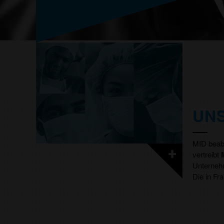
UN
MID beabs
vertreibt
Unternehm
Die in Fr