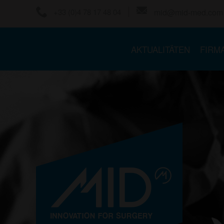
+33 (0)4 78 17 48 04
mid@mid-med.com
AKTUALITÄTEN
FIRM