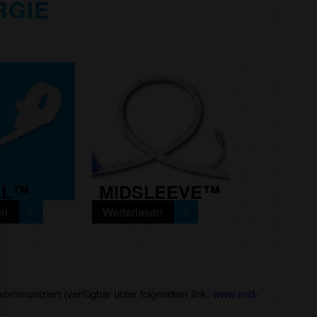
RGIE
AL™
MIDSLEEVE™
en
Weiterlesen
kommuniziert (verfügbar unter folgendem link:
www.mid-