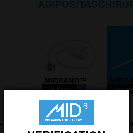
ADIPOSITASCHIRU
MIDBAND™
MIDC
Weiterlesen
Weiterles
ALLE PRODUKTE SEHEN
n, Komplikationen und Restrisiken werden über die Packungsbeilage 