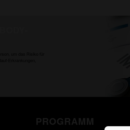
 BODY-
rson, um das Risiko für
lauf-Erkrankungen,
PROGRAMM