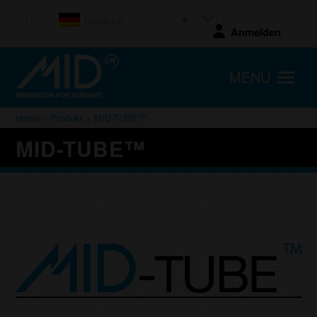
Deutsch
Anmelden
MENU
Home
>
Produkt
> MID-TUBE™
MID-TUBE™