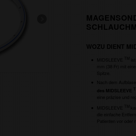
MAGENSOND
SCHLAUCH
WOZU DIENT MI
TM
MIDSLEEVE
ist
mm (38 Fr) mit eine
Spitze.
Nach dem Aufblasen 
T
des MIDSLEEVE
eine präzise und re
TM
MIDSLEEVE
ka
die einfache Entfer
Patienten vor oder 