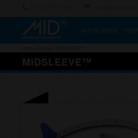
+33 (0)4 78 17 48 04
mid@mid-med.com
AKTUALITÄTEN
FIRM
Home
>
Produkt
> MIDSLEEVE™
MIDSLEEVE™