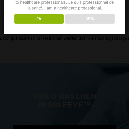
to healthcare professionals. Je suis professionnel de
la santé. I am a healthcare professional.
JA
NEIN
n, Komplikationen und Restrisiken werden über die Packungsbeilage 
VIDEO ANSEHEN
MIDSLEEVE™