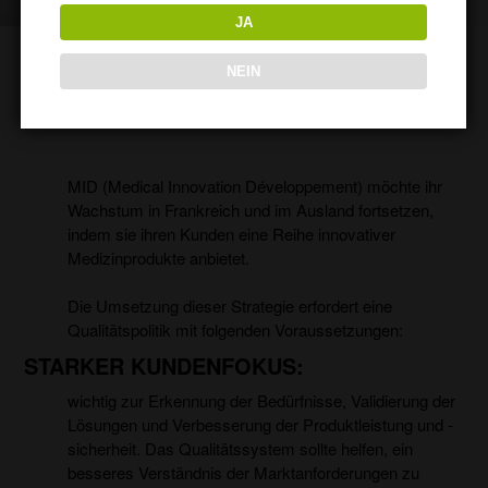
JA
NEIN
QUALITÄTSPOLITIK
MID (Medical Innovation Développement) möchte ihr
Wachstum in Frankreich und im Ausland fortsetzen,
indem sie ihren Kunden eine Reihe innovativer
Medizinprodukte anbietet.
Die Umsetzung dieser Strategie erfordert eine
Qualitätspolitik mit folgenden Voraussetzungen:
STARKER KUNDENFOKUS:
wichtig zur Erkennung der Bedürfnisse, Validierung der
Lösungen und Verbesserung der Produktleistung und -
sicherheit. Das Qualitätssystem sollte helfen, ein
besseres Verständnis der Marktanforderungen zu